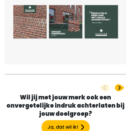
Wil jij met jouw merk ook een
onvergetelijke indruk achterlaten bij
jouw doelgroep?
Ja, dat wil ik!