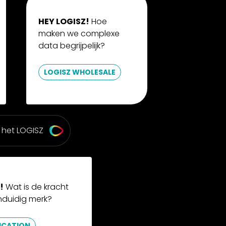
HEY LOGISZ!
Hoe
maken we complexe
data begrijpelijk?
LOGISZ WHOLESALE
 het LOGISZ
!
Wat is de kracht
nduidig merk?
UCATION