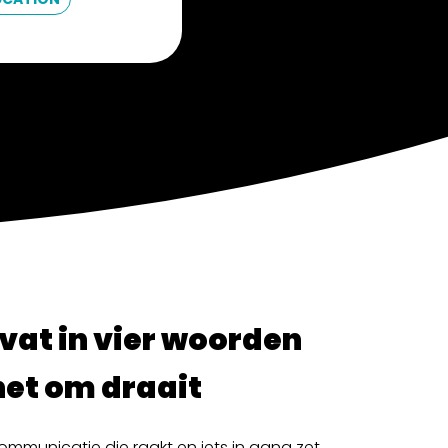
vat in vier woorden
et om draait
mmunicatie die raakt en iets in gang zet.