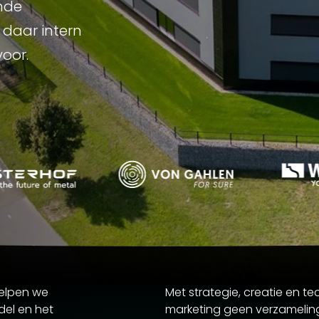
nde
 daar intern
voor.
elpen we
Met strategie, creatie en t
del en het
marketing geen verzameli