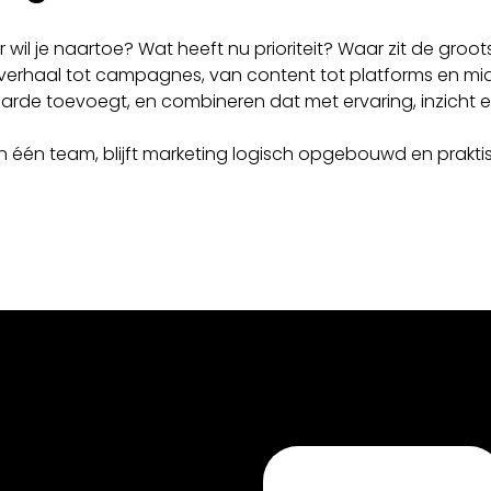
r wil je naartoe? Wat heeft nu prioriteit? Waar zit de gro
kverhaal tot campagnes, van content tot platforms en m
rde toevoegt, en combineren dat met ervaring, inzicht en 
n één team, blijft marketing logisch opgebouwd en praktisc