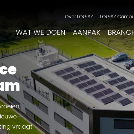
Over LOGISZ
LOGISZ Camp
WAT WE DOEN
AANPAK
BRANC
ice
eam
Groeien,
nieuwe
ting vraagt