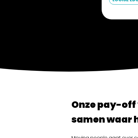
Onze pay-off 
samen waar h
Moving people gaat over co