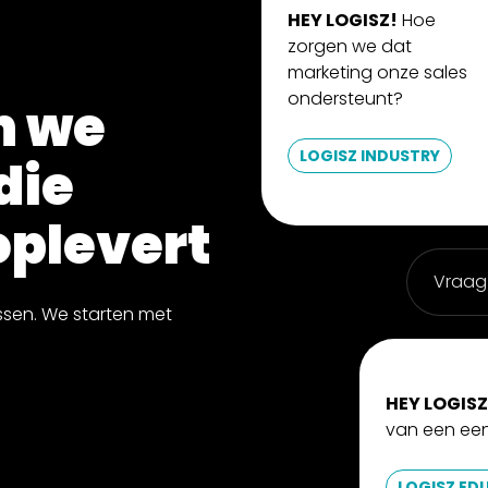
HEY LOGISZ!
Hoe
zorgen we dat
marketing onze sales
ondersteunt?
n we
LOGISZ INDUSTRY
die
oplevert
Vraag
lossen. We starten met
HEY LOGISZ
van een ee
LOGISZ ED