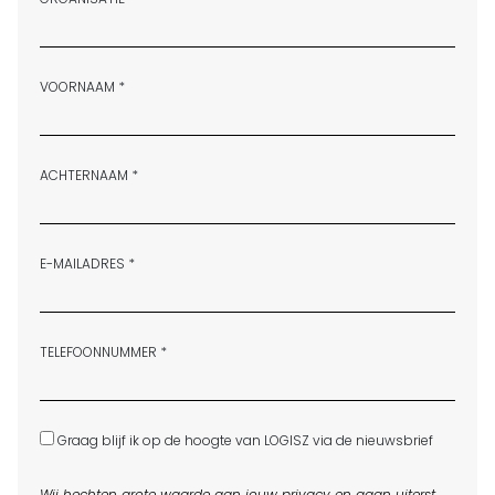
VOORNAAM *
ACHTERNAAM *
E-MAILADRES *
TELEFOONNUMMER *
Graag blijf ik op de hoogte van LOGISZ via de nieuwsbrief
Wij hechten grote waarde aan jouw privacy en gaan uiterst