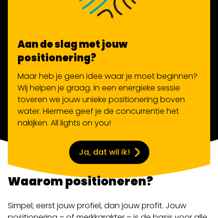
Aan de slag met jouw
positionering?
Maar heb je geen idee waar je moet beginnen?
Wij helpen
je
graag. In een energieke sessie
toveren we jouw unieke positionering boven
water. Hiermee geef je de concurrentie het
nakijken. All lights on you!
Ja, dat wil ik!
Waarom positioneren?
Simpel; eerst jouw profiel, dan jouw profit. Jouw
positionering – of merkkarakter – is de basis voor alle