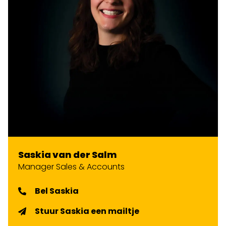
Saskia van der Salm
Manager Sales & Accounts
Bel Saskia
Stuur Saskia een mailtje