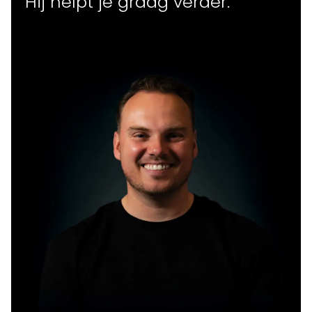
Hij helpt
je
graag verder.