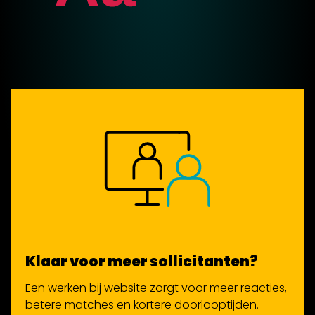
Klaar voor meer sollicitanten?
Een werken bij website zorgt voor meer reacties,
betere matches en kortere doorlooptijden.