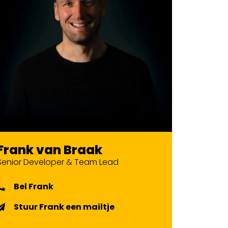
Frank van Braak
Senior Developer & Team Lead
Bel Frank
Stuur Frank een mailtje