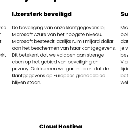
IJzersterk beveiligd
Su
rse
De beveiliging van onze klantgegevens bij
Mic
t
Microsoft Azure van het hoogste niveau.
opl
t
Microsoft besteedt jaarlijks ruim 1 miljard dollar
dat
aan het beschermen van haar klantgegevens.
je 
rkt
Dit betekent dat we voldoen aan strenge
be
eisen op het gebied van beveiliging en
Via
privacy. Ook kunnen we garanderen dat de
tij
klantgegevens op Europees grondgebied
bet
blijven staan.
web
Cloud Hosting