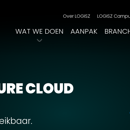
Over LOGISZ
LOGISZ Camp
WAT WE DOEN
AANPAK
BRANC
URE CLOUD
eikbaar.