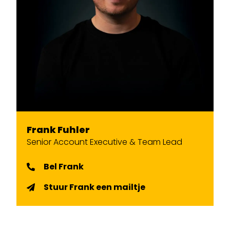
Frank Fuhler
Senior Account Executive & Team Lead
Bel Frank
Stuur Frank een mailtje