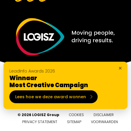
×
LeadInfo Awards 2026
Winnaar
Most Creative Campaign
Lees hoe we deze award wonnen
© 2026 LOGISZ Group
COOKIES
DISCLAIMER
PRIVACY STATEMENT
SITEMAP
VOORWAARDEN