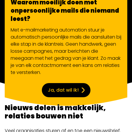
Waarom moeilijk doen met
onpersoonlijke mails die niemand
leest?
Met e-mailmarketing automation stuur je
automatisch persoonlijke mails die aansluiten bij
elke stap in de klantreis. Geen handwerk, geen
losse campagnes, maar berichten die
meegaan met het gedrag van je klant. Zo maak
je van elk contactmoment een kans om relaties
te versterken.
Ja, dat wil ik!
Nieuws delen is makkelijk,
relaties bouwen niet
Veel organisaties sturen af en toe een nieuwsbrief.