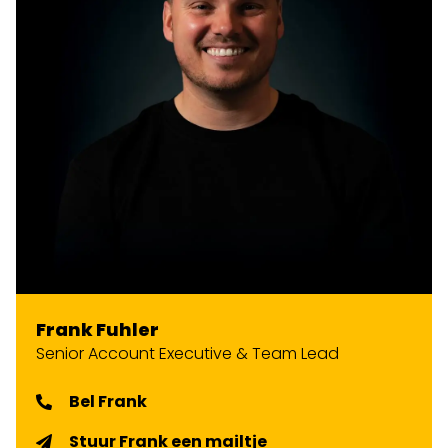
Frank Fuhler
Senior Account Executive & Team Lead
Bel Frank
Stuur Frank een mailtje