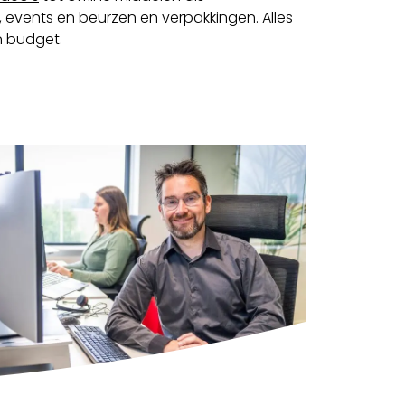
,
events en beurzen
en
verpakkingen
. Alles
n budget.