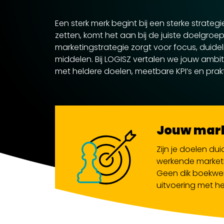
Een sterk merk begint bij een sterke strategi
zetten, komt het aan bij de juiste doelgroe
marketingstrategie zorgt voor focus, duidel
middelen. Bij LOGISZ vertalen we jouw ambi
met heldere doelen, meetbare KPI’s en prak
Jouw mark
Zijn je doelen du
werkende marketin
Geen dik boekwer
uitvoering met het