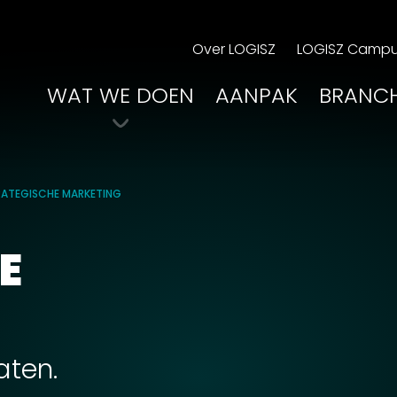
Over LOGISZ
LOGISZ Camp
WAT WE DOEN
AANPAK
BRANC
RATEGISCHE MARKETING
E
aten.