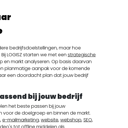
aar
e
dere bedrijfsdoelstellingen, maar hoe
? Bij LOGISZ starten we met een
strategische
p en markt analyseren. Op basis daarvan
n planmatige aanpak voor
de komende
r een doordacht plan dat jouw bedrijf
ssend bij jouw bedrijf
en het beste passen bij jouw
en voor de doelgroep en binnen de markt.
a
,
e-mailmarketing
,
website
,
webshop
,
SEO
,
ideo's
tot offline middelen als