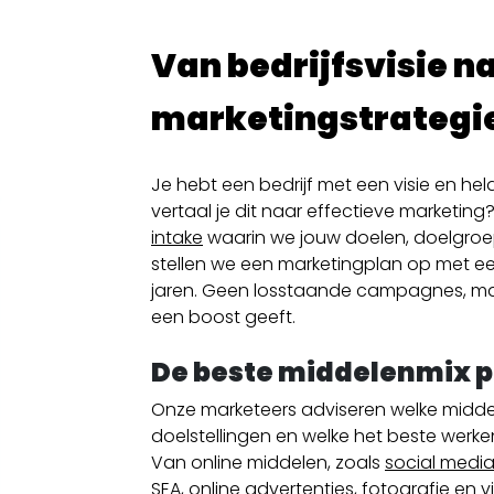
Van bedrijfsvisie n
marketingstrategi
Je hebt een bedrijf met een visie en hel
vertaal je dit naar effectieve marketing
intake
waarin we jouw doelen, doelgroe
stellen we een marketingplan op met
ee
jaren.
Geen losstaande campagnes, maa
een boost geeft.
De beste middelenmix pa
Onze marketeers adviseren welke middel
doelstellingen en welke het beste werk
Van online middelen, zoals
social medi
SEA,
online advertenties
,
fotografie
en
v