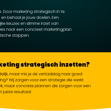
e. Door marketing strategisch in te
p en behaal je jouw doelen. Een
ijke keuzes en slimme inzet van
ties naar een concreet marketingplan
tische stappen.
eting strategisch inzetten?
idelijk, maar mis je de vertaalslag naar goed
g? Wij zorgen voor een strategie die werkt.
k, maar concrete plannen die zorgen voor een
 juiste resultaat.