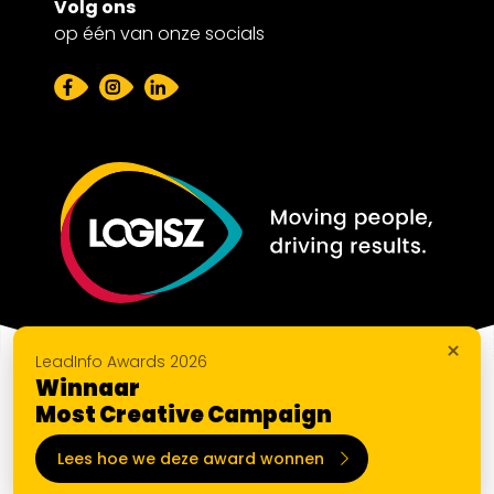
Volg ons
op één van onze socials
×
LeadInfo Awards 2026
Winnaar
Most Creative Campaign
Lees hoe we deze award wonnen