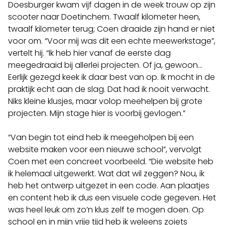
Doesburger kwam vijf dagen in de week trouw op zijn
scooter naar Doetinchem. Twaalf kilometer heen,
twaalf kilometer terug; Coen draaide zijn hand er niet
voor om. “Voor mij was dit een echte meewerkstage”,
vertelt hij. “Ik heb hier vanaf de eerste dag
meegedraaid bij allerlei projecten. Of ja, gewoon…
Eerlijk gezegd keek ik daar best van op. Ik mocht in de
praktijk echt aan de slag. Dat had ik nooit verwacht.
Niks kleine klusjes, maar volop meehelpen bij grote
projecten. Mijn stage hier is voorbij gevlogen.”
“Van begin tot eind heb ik meegeholpen bij een
website maken voor een nieuwe school”, vervolgt
Coen met een concreet voorbeeld. “Die website heb
ik helemaal uitgewerkt. Wat dat wil zeggen? Nou, ik
heb het ontwerp uitgezet in een code. Aan plaatjes
en content heb ik dus een visuele code gegeven. Het
was heel leuk om zo’n klus zelf te mogen doen. Op
school en in mijn vrije tijd heb ik weleens zoiets