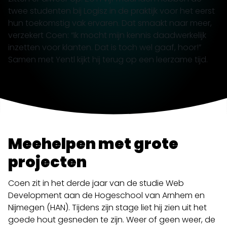
twee studenten bij Logisz in de praktijk voor het eerst
hun toekomstig vak ervaren. Dat smaakt naar meer,
verzekert Coen: “Ik mocht mijn kennis daadwerkelijk
inzetten voor klanten. Dat is toch wel gaaf, hoor!”
Samen met Yentl kijkt hij terug op een leerzame tijd.
Meehelpen met grote
projecten
Coen zit in het derde jaar van de studie Web
Development aan de Hogeschool van Arnhem en
Nijmegen (HAN). Tijdens zijn stage liet hij zien uit het
goede hout gesneden te zijn. Weer of geen weer, de