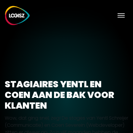
STAGIAIRES YENTL EN
COEN AAN DE BAK VOOR
KLANTEN
Wow, dat ging snel, zeg! De stages van Yentl Schreijer
(Communicatie) en Coen Severein (Webdeveloper)
zitten er alweer op. Zo’n vijf maanden hebben de