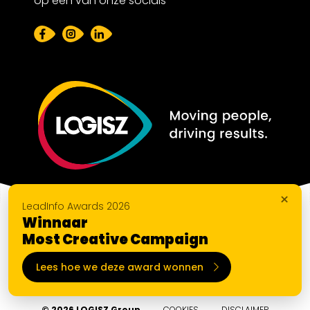
op één van onze socials
×
LeadInfo Awards 2026
Winnaar
Most Creative Campaign
Lees hoe we deze award wonnen
© 2026 LOGISZ Group
COOKIES
DISCLAIMER