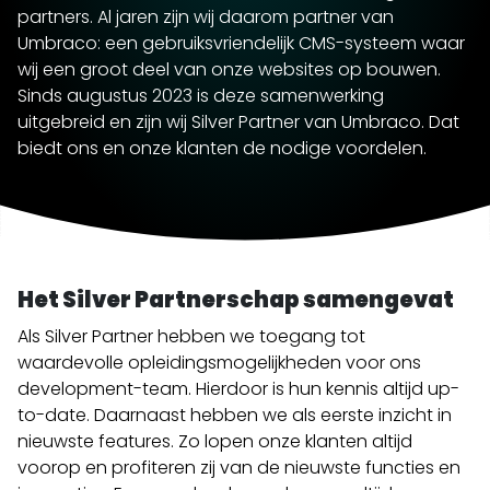
partners. Al jaren zijn wij daarom partner van
Umbraco: een gebruiksvriendelijk CMS-systeem waar
wij een groot deel van onze websites op bouwen.
Sinds augustus 2023 is deze samenwerking
uitgebreid en zijn wij Silver Partner van Umbraco. Dat
biedt ons en onze klanten de nodige voordelen.
Het Silver Partnerschap samengevat
Als Silver Partner hebben we toegang tot
waardevolle opleidingsmogelijkheden voor ons
development-team. Hierdoor is hun kennis altijd up-
to-date. Daarnaast hebben we als eerste inzicht in
nieuwste features. Zo lopen onze klanten altijd
voorop en profiteren zij van de nieuwste functies en