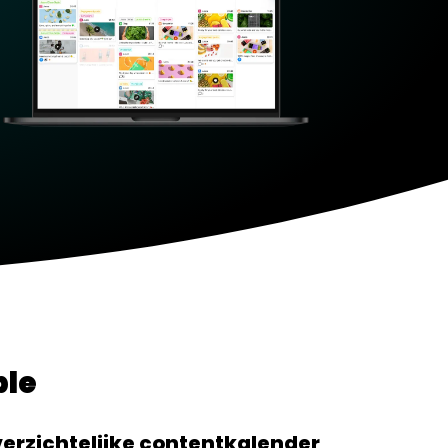
ble
erzichtelijke contentkalender