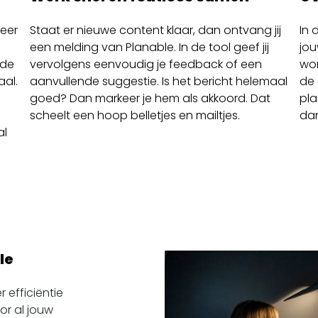
meer
Staat er nieuwe content klaar, dan ontvang jij
In 
een melding van Planable. In de tool geef jij
jou
 de
vervolgens eenvoudig je feedback of een
wor
aal.
aanvullende suggestie. Is het bericht helemaal
de
goed? Dan markeer je hem als akkoord. Dat
pla
scheelt een hoop belletjes en mailtjes.
da
al
le
 efficiëntie
oor al jouw