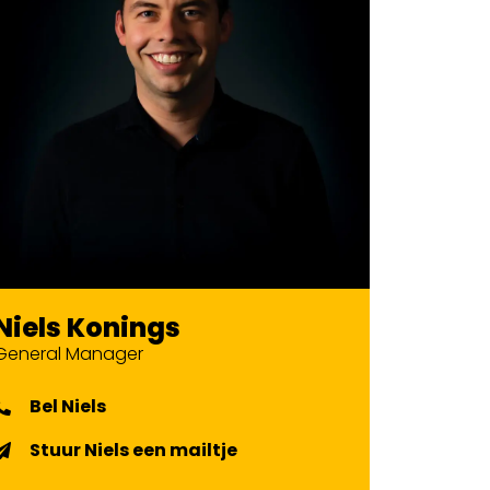
Niels Konings
General Manager
Bel Niels
Stuur Niels een mailtje