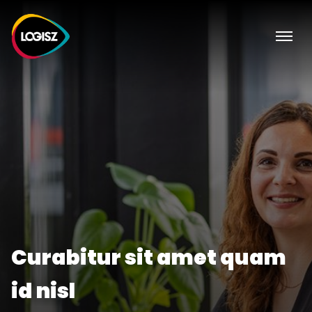
Curabitur sit amet quam
id nisl