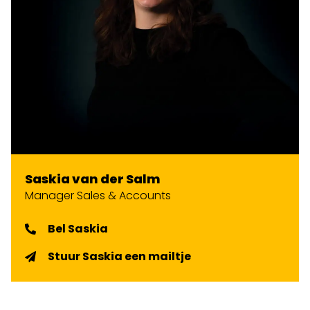
Saskia van der Salm
Manager Sales & Accounts
Bel Saskia
Stuur Saskia een mailtje