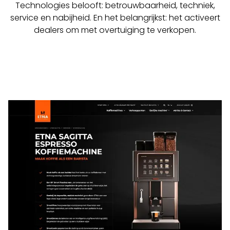
Technologies belooft: betrouwbaarheid, techniek,
service en nabijheid. En het belangrijkst: het activeert
dealers om met overtuiging te verkopen.