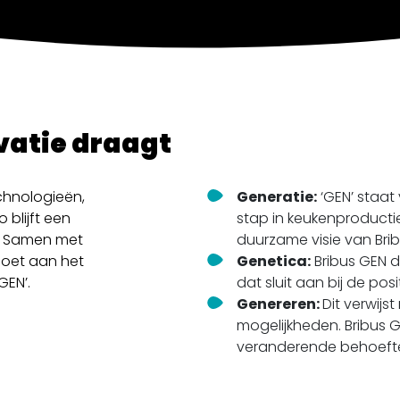
vatie draagt
chnologieën,
Generatie:
‘GEN’ staat
 blijft een
stap in keukenproducti
t. Samen met
duurzame visie van Brib
doet aan het
Genetica:
Bribus GEN d
GEN’.
dat sluit aan bij de pos
Genereren:
Dit verwijs
mogelijkheden. Bribus 
veranderende behoefte