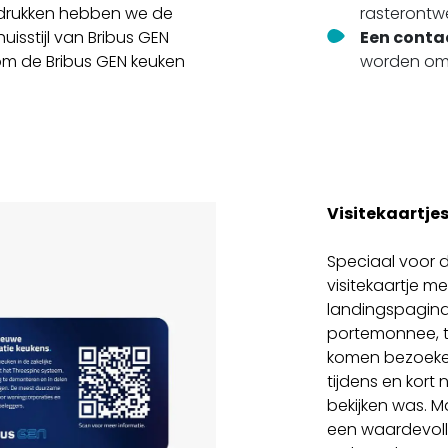
adrukken hebben we de
rasterontw
uisstijl van Bribus GEN
Een conta
ndom de Bribus GEN keuken
worden omg
Visitekaartje
Speciaal voor 
visitekaartje 
landingspagina
portemonnee, t
komen bezoeker
tijdens en kort 
bekijken was. M
een waardevolle 