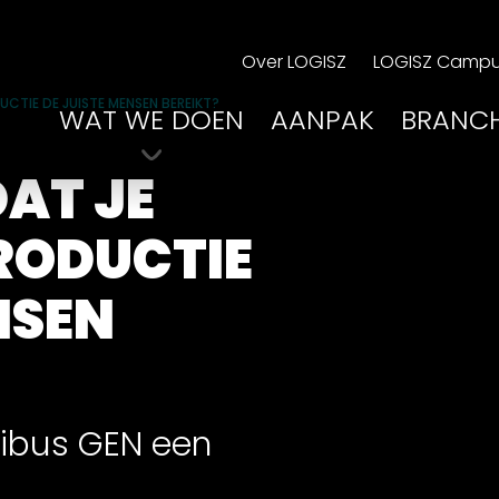
Over LOGISZ
LOGISZ Camp
CTIE DE JUISTE MENSEN BEREIKT?
WAT WE DOEN
AANPAK
BRANC
DAT JE
RODUCTIE
NSEN
ribus GEN een