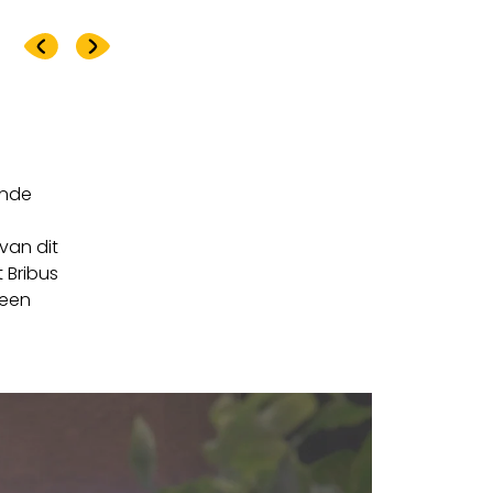
ende
van dit
t Bribus
 een