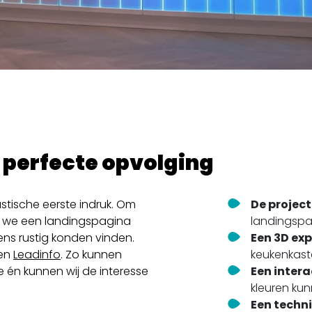
 perfecte opvolging
stische eerste indruk. Om
De projec
n we een landingspagina
landingspa
ns rustig konden vinden.
Een 3D ex
 en
Leadinfo
. Zo kunnen
keukenkast
e én kunnen wij de interesse
Een intera
kleuren ku
Een techn