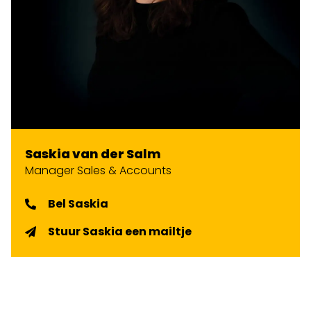
Saskia van der Salm
Manager Sales & Accounts
Bel Saskia
Stuur Saskia een mailtje