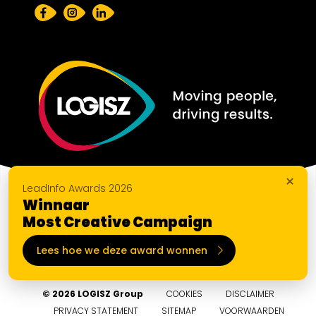
×
LeadInfo Awards 2026
Winnaar
Most Creative Campaign
Lees hoe we deze award wonnen
© 2026 LOGISZ Group
COOKIES
DISCLAIMER
PRIVACY STATEMENT
SITEMAP
VOORWAARDEN