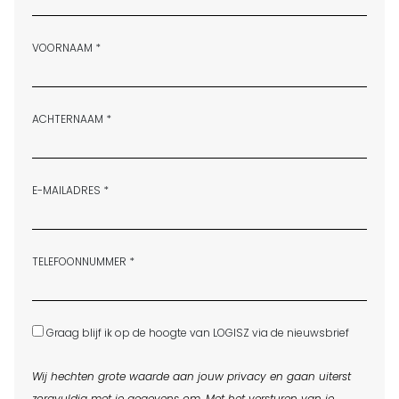
VOORNAAM *
ACHTERNAAM *
E-MAILADRES *
TELEFOONNUMMER *
Graag blijf ik op de hoogte van LOGISZ via de nieuwsbrief
Wij hechten grote waarde aan jouw privacy en gaan uiterst
zorgvuldig met je gegevens om. Met het versturen van je