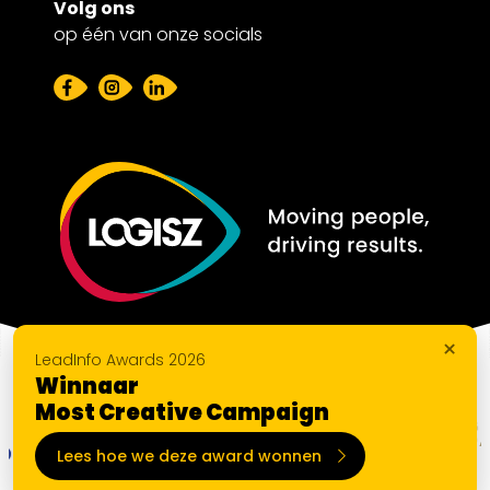
Volg ons
op één van onze socials
×
LeadInfo Awards 2026
Winnaar
Most Creative Campaign
Lees hoe we deze award wonnen