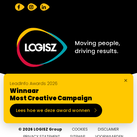
×
LeadInfo Awards 2026
Winnaar
Most Creative Campaign
Lees hoe we deze award wonnen
© 2026 LOGISZ Group
COOKIES
DISCLAIMER
PRIVACY STATEMENT
SITEMAP
VOORWAARDEN