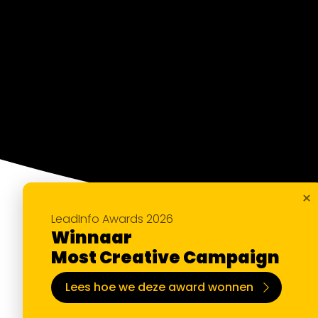
×
LeadInfo Awards 2026
Winnaar
Most Creative Campaign
Lees hoe we deze award wonnen