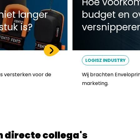
Hoe voorkom 
niet langer
budget en o
tuk is?
versnippere
LOGISZ INDUSTRY
is versterken voor de
Wij brachten Enveloprin
marketing.
 directe collega's