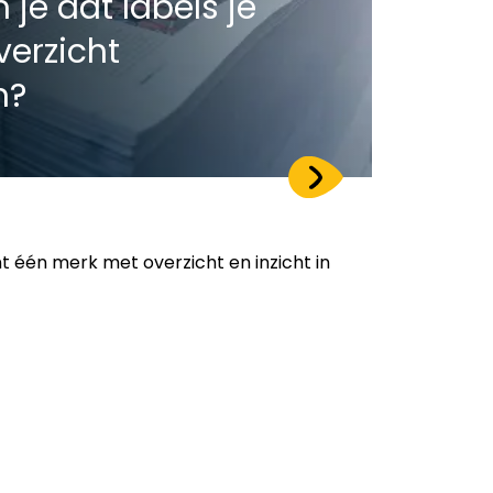
je dat labels je
verzicht
n?
t één merk met overzicht en inzicht in