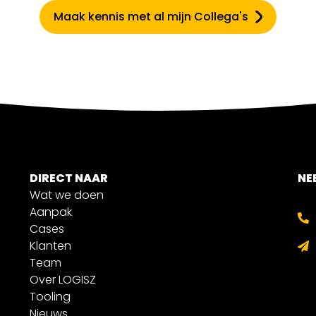
Maak kennis met al mijn Collega's
DIRECT NAAR
NE
Wat we doen
Aanpak
Cases
Klanten
Team
Over LOGISZ
Tooling
Nieuws