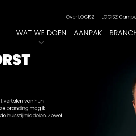
Over LOGISZ
LOGISZ Camp
WAT WE DOEN
AANPAK
BRANC
ORST
et vertalen van hun
ze branding mag ik
e huisstijlmiddelen. Zowel