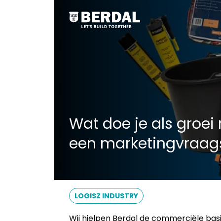
Wat doe je als groei 
een marketingvraags
LOGISZ INDUSTRY
Wij hielpen Berdal de commerciële bas