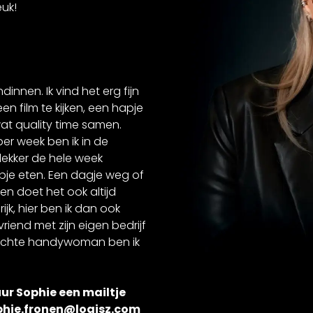
euk!
innen. Ik vind het erg fijn
n film te kijken, een hapje
at quality time samen.
 per week ben ik in de
 lekker de hele week
pje eten. Een dagje weg of
en doet het ook altijd
ijk, hier ben ik dan ook
riend met zijn eigen bedrijf
n echte handywoman ben ik
ur Sophie een mailtje
phie.fronen@logisz.com