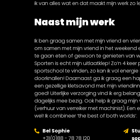
ik van alles wat en dat maakt mijn werk zo l
Naast mijn werk
Ik ben graag samen met mijn vriend en vriend
om samen met mijn vriend in het weekend ee
te gaan eten of gewoon te genieten van w
Sporten is echt mijn uitlaatklep! Zo’n 4 keer
sportschool te vinden, zo kan ik vol energie
doorknallen! Daarnaast ga ik graag een ha
een gezellige kletsavond met mijn vriendinn
goed! Uiterlijke verzorging vind ik erg belangr
dagelijks mee bezig. Ook help ik graag mijn v
(verhuur van verreiker met machinist). Ee
wel! Ik combineer ‘the best of both worlds’.
Bel Sophie
Stu
+31(0)88 - 78 78 120
so