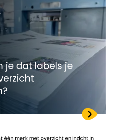
je dat labels je
verzicht
n?
t één merk met overzicht en inzicht in