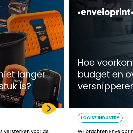
Hoe voorkom 
niet langer
budget en o
tuk is?
versnippere
LOGISZ INDUSTRY
is versterken voor de
Wij brachten Enveloprin