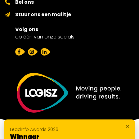
Bel ons
Stuur ons een mailtje
Volg ons
op één van onze socials
×
LeadInfo Awards 2026
Winnaar