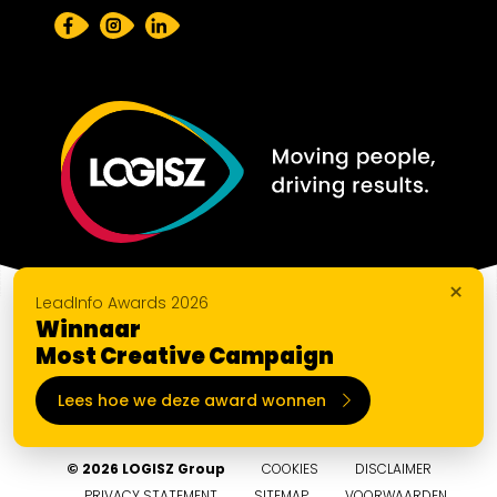
×
LeadInfo Awards 2026
Winnaar
Most Creative Campaign
Lees hoe we deze award wonnen
© 2026 LOGISZ Group
COOKIES
DISCLAIMER
PRIVACY STATEMENT
SITEMAP
VOORWAARDEN