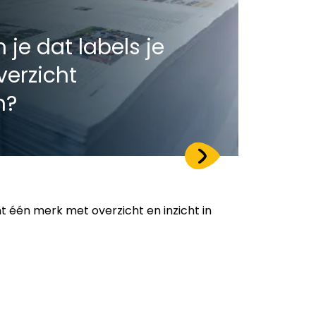
je dat labels je
verzicht
n?
t één merk met overzicht en inzicht in