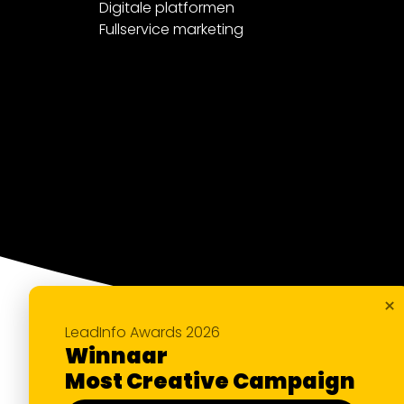
Digitale platformen
Fullservice marketing
×
LeadInfo Awards 2026
Winnaar
Most Creative Campaign