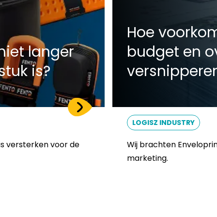
Hoe voorkom 
niet langer
budget en o
tuk is?
versnippere
LOGISZ INDUSTRY
is versterken voor de
Wij brachten Enveloprin
marketing.