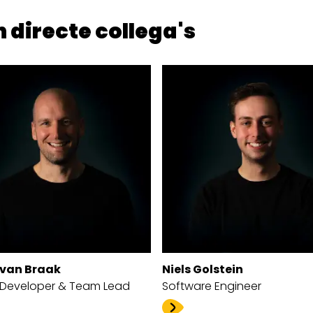
 directe collega's
 van Braak
Niels Golstein
 Developer & Team Lead
Software Engineer