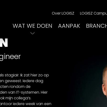
Over LOGISZ
LOGISZ Camp
WAT WE DOEN
AANPAK
BRANC
IN
gineer
 stagiair. Ik zat hier zo op
 ben geweest. Iedere dag
pecten rondom de
den van IT-systemen. Hier
ok mijn collega’s.
kantoor iedere week van een