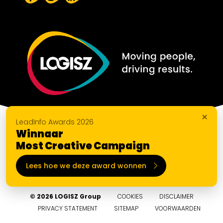
×
LeadInfo Awards 2026
Winnaar
Most Creative Campaign
Lees hoe we deze award wonnen
© 2026 LOGISZ Group
COOKIES
DISCLAIMER
PRIVACY STATEMENT
SITEMAP
VOORWAARDEN